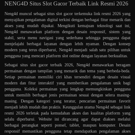
NENG4D Situs Slot Gacor Terbaik Link Resmi 2026
Neng4d muncul sebagai situs slot gacor terkemuka link resmi 2026 yang
menyajikan pengalaman digital terkini dengan berbagai fitur menarik dan
akses yang mudah dipakai. Mengikuti kemajuan teknologi saat ini,
Neng4d menawarkan platform dengan desain responsif, sistem yang
stabil, serta menu navigasi yang sederhana sehingga pengguna dapat
menjelajahi berbagai layanan dengan lebih nyaman. Dengan konsep
modern yang terus diperbarui, Neng4d menjadi salah satu pilihan untuk
pengguna yang mencari platform slot online dengan layanan berkualitas.
Sebagai situs slot gacor terbaik 2026, Neng4d menawarkan beragam
permainan dengan tampilan yang menarik dan tema yang berbeda-beda.
Setiap permainan memiliki ciri khas tersendiri dengan desain visual
modern dan fitur interaktif yang memberikan pengalaman unik bagi
pengguna. Koleksi permainan yang lengkap memungkinkan pengguna
untuk memilih berbagai jenis permainan sesuai dengan selera masing-
masing. Dengan kategori yang teratur, pencarian permainan favorit
menjadi lebih mudah dan praktis. Keunggulan utama Neng4d sebagai link
resmi 2026 terletak pada kemudahan akses dan kualitas platform yang
selalu diperbarui. Website ini dirancang agar dapat diakses melalui
berbagai perangkat seperti ponsel, tablet, maupun komputer. Desain
responsif memastikan pengguna tetap mendapatkan pengalaman akses