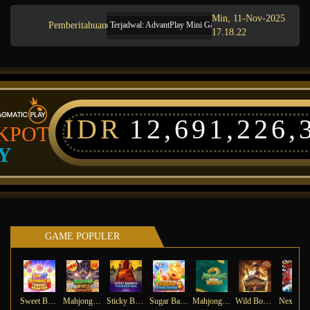
Min, 11-Nov-2025
Pemberitahuan
Pemeliharaan Terjadwal: AdvantPlay Mini Game pada 17-Agt-2025 dari 20.02.52
17.18.22
IDR
12,691,226,
KPOT
Y
GAME POPULER
Sweet Bonanza Super Scatter
Mahjong Wins 3 – Black Scatter
Sticky Bandits Thunder Rail
Sugar Bang Bang 2
Mahjong Ways 2
Wild Bounty Showdown
Ne