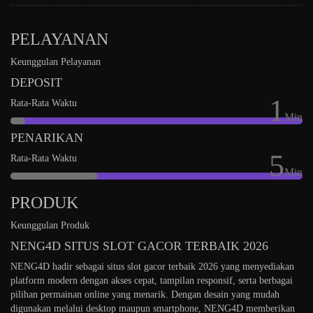
PELAYANAN
Keunggulan Pelayanan
DEPOSIT
1
Rata-Rata Waktu
Min
PENARIKAN
5
Rata-Rata Waktu
Min
PRODUK
Keunggulan Produk
NENG4D SITUS SLOT GACOR TERBAIK 2026
NENG4D hadir sebagai situs slot gacor terbaik 2026 yang menyediakan
platform modern dengan akses cepat, tampilan responsif, serta berbagai
pilihan permainan online yang menarik. Dengan desain yang mudah
digunakan melalui desktop maupun smartphone, NENG4D memberikan