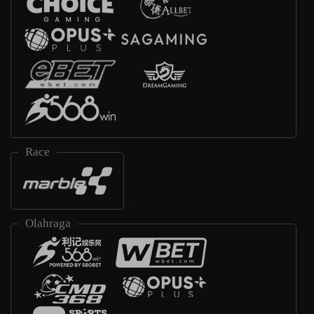
Race
Olahraga