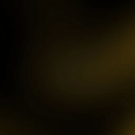
IDR
3,754,000.00
Mahjong ways 3 - Black
Scatter
gac****p
IDR
9,122,000.00
Gates of Olympus™
ma****z
IDR
3,777,210.00
Sweet Bonanza
sa2****4
IDR
4,421,000.00
Gates of Gatot Kaca 1000
pet****17
IDR
8,126,000.00
Spaceman
ya****er
IDR
12,659,100.00
Starlight Princess
bu****2